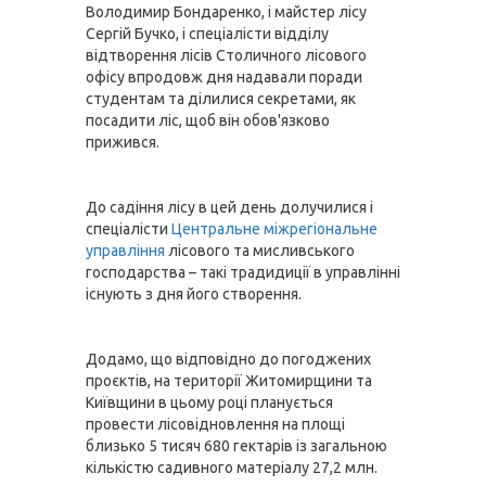
Володимир Бондаренко, і майстер лісу 
Сергій Бучко, і спеціалісти відділу 
відтворення лісів Столичного лісового 
офісу впродовж дня надавали поради 
студентам та ділилися секретами, як 
посадити ліс, щоб він обов'язково 
прижився.
До садіння лісу в цей день долучилися і 
спеціалісти 
Центральне міжрегіональне 
управління
 лісового та мисливського 
господарства – такі традидиції в управлінні 
існують з дня його створення.
Додамо, що відповідно до погоджених 
проєктів, на території Житомирщини та 
Київщини в цьому році планується 
провести лісовідновлення на площі 
близько 5 тисяч 680 гектарів із загальною 
кількістю садивного матеріалу 27,2 млн. 