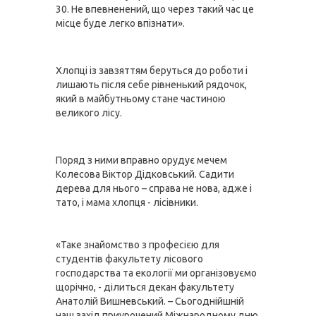
30. Не впевненений, що через такий час це 
місце буде легко впізнати».
Хлопці із завзяттям беруться до роботи і 
лишають після себе рівненький рядочок, 
який в майбутньому стане частиною 
великого лісу.
Поряд з ними вправно орудує мечем 
Колесова Віктор Дідковський. Садити 
дерева для нього – справа не нова, адже і 
тато, і мама хлопця - лісівники.
«Таке знайомство з професією для 
студентів факультету лісового 
господарства та екології ми організовуємо 
щорічно, - ділиться декан факультету 
Анатолій Вишневський. – Сьогоднійшній 
наш захід приурочений Міжнародному дню 